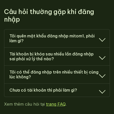
Câu hỏi thường gặp khi đăng
nhập
Tôi quên mật khẩu đăng nhập mitom1, phải
làm gì?
Tài khoản bị khóa sau nhiều lần đăng nhập
sai phải xử lý thế nào?
Tôi có thể đăng nhập trên nhiều thiết bị cùng
lúc không?
Chưa có tài khoản thì phải làm gì?
Xem thêm câu hỏi tại
trang FAQ
.